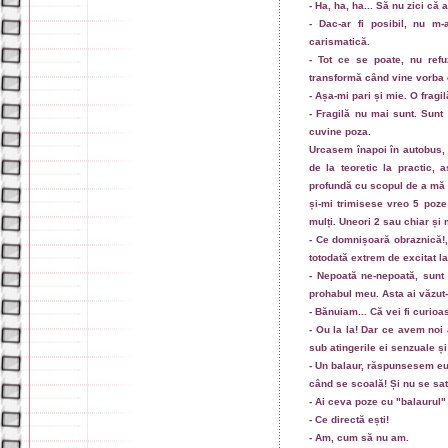
- Ha, ha, ha... Să nu zici că 
- Dac-ar fi posibil, nu m
carismatică.
- Tot ce se poate, nu ref
transformă când vine vorba d
- Așa-mi pari și mie. O fragi
- Fragilă nu mai sunt. Sunt
cuvine poza.
Urcasem înapoi în autobus, 
de la teoretic la practic, 
profundă cu scopul de a mă 
și-mi trimisese vreo 5 poze 
mulți. Uneori 2 sau chiar și 
- Ce domnișoară obraznică!,
totodată extrem de excitat l
- Nepoată ne-nepoată, sunt
prohabul meu. Asta ai văzut
- Bănuiam... Că vei fi curioa
- Ou la la! Dar ce avem noi
sub atingerile ei senzuale ș
- Un balaur, răspunsesem eu, 
când se scoală! Și nu se sat
- Ai ceva poze cu "balaurul"
- Ce directă ești!
- Am, cum să nu am.