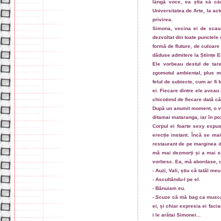
lângă voce, ea știa să câ
Universitatea de Arte, la ac
privirea.
Simona, vecina ei de scaun
dezvoltat din toate punctele
formă de fluture, de culoare 
dăduse admitere la Științe 
Ele vorbeau destul de tare
zgomotul ambiental, plus mo
felul de subiecte, cum ar fi b
ei. Fiecare dintre ele aveau 
chicotimd de fiecare dată c
După un anumit moment, o vă
ditamai mataranga, iar în poz
Corpul ei foarte sexy expus
erecție instant. Încă se ma
restaurant de pe marginea d
mă mai dezmorți și a mai s
vorbesc. Ea, mă abordase, de
- Auzi, Vali, știu că tatăl me
- Ascultându-l pe el.
- Bănuiam eu.
- Scuze că mă bag ca musca
ei, și chiar expresia ei fac
i le arătai Simonei...