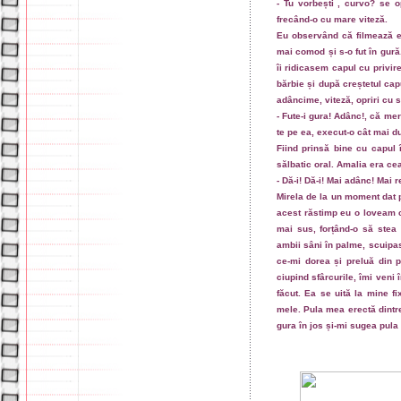
- Tu vorbești , curvo? se o
frecând-o cu mare viteză.
Eu observând că filmează ea
mai comod și s-o fut în gură
îi ridicasem capul cu privi
bărbie și după creștetul capu
adâncime, viteză, opriri cu s
- Fute-i gura! Adânc!, că mer
te pe ea, execut-o cât mai du
Fiind prinsă bine cu capul 
sălbatic oral. Amalia era ce
- Dă-i! Dă-i! Mai adânc! Mai 
Mirela de la un moment dat 
acest răstimp eu o loveam c
mai sus, forțând-o să stea 
ambii sâni în palme, scuipas
ce-mi dorea și preluă din pr
ciupind sfârcurile, îmi veni 
făcut. Ea se uită la mine f
mele. Pula mea erectă dintre
gura în jos și-mi sugea pula 