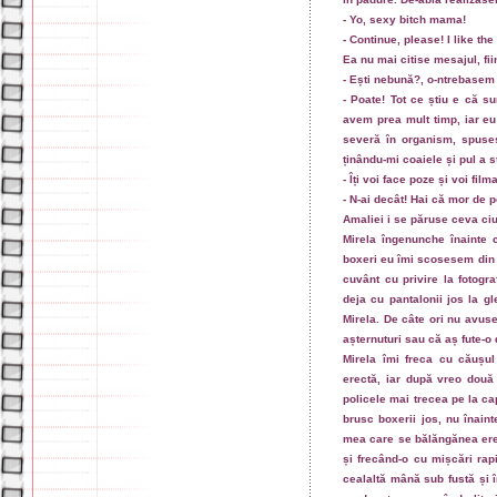
- Yo, sexy bitch mama!
- Continue, please! I like the
Ea nu mai citise mesajul, fi
- Ești nebună?, o-ntrebasem
- Poate! Tot ce știu e că s
avem prea mult timp, iar eu
severă în organism, spuse
ținându-mi coaiele și pul a 
- Îți voi face poze și voi fi
- N-ai decât! Hai că mor de p
Amaliei i se păruse ceva ci
Mirela îngenunche înainte
boxeri eu îmi scosesem din b
cuvânt cu privire la fotogra
deja cu pantalonii jos la g
Mirela. De câte ori nu avus
așternuturi sau că aș fute-o 
Mirela îmi freca cu căușu
erectă, iar după vreo două 
policele mai trecea pe la ca
brusc boxerii jos, nu înain
mea care se bălăngănea erec
și frecând-o cu mișcări rap
cealaltă mână sub fustă și î